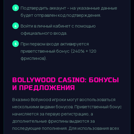
Подтвердить аккаунт – на указанные данные
будет отправлен код подтверждения.
Войти в личный кабинет с помощью
официального входа.
При первом входе активируется
приветственный бонус (240% + 120
фриспинов).
BOLLYWOOD CASINO: БОНУСЫ
И ПРЕДЛОЖЕНИЯ
В казино Bollywood игроки могут воспользоваться
несколькими видами бонусов. Приветственный бонус
начисляется за первую регистрацию, а
дополнительные фриспины выдаются за
последующие пополнения. Для использования всех