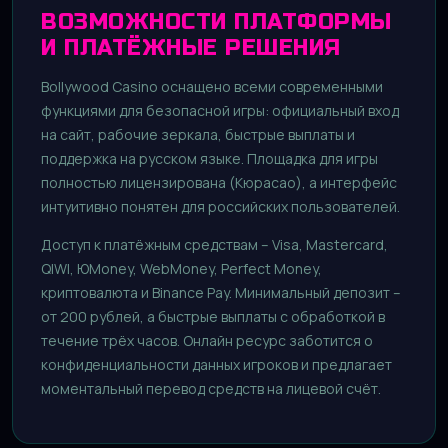
ВОЗМОЖНОСТИ ПЛАТФОРМЫ
И ПЛАТЁЖНЫЕ РЕШЕНИЯ
Bollywood Casino оснащено всеми современными
функциями для безопасной игры: официальный вход
на сайт, рабочие зеркала, быстрые выплаты и
поддержка на русском языке. Площадка для игры
полностью лицензирована (Кюрасао), а интерфейс
интуитивно понятен для российских пользователей.
Доступ к платёжным средствам – Visa, Mastercard,
QIWI, ЮMoney, WebMoney, Perfect Money,
криптовалюта и Binance Pay. Минимальный депозит –
от 200 рублей, а быстрые выплаты с обработкой в
течение трёх часов. Онлайн ресурс заботится о
конфиденциальности данных игроков и предлагает
моментальный перевод средств на лицевой счёт.