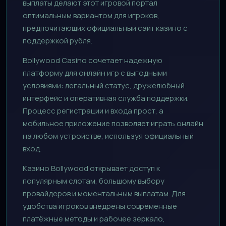
выплаты делают этот игровой портал
оптимальным вариантом для игроков,
предпочитающих официальный сайт казино с
поддержкой рубля.
Bollywood Casino сочетает надежную
платформу для онлайн игр с выгодными
условиями: легальный статус, дружелюбный
интерфейс и оперативная служба поддержки.
Процесс регистрации и входа прост, а
мобильное приложение позволяет играть онлайн
на любом устройстве, используя официальный
вход.
Казино Bollywood открывает доступ к
популярным слотам, большому выбору
провайдеров и моментальным выплатам. Для
удобства игроков внедрены современные
платёжные методы и рабочее зеркало,