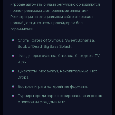
игровые автоматы онлайн регулярно обновляются
новыми релизами с мгновенными выплатами.
Регистрация на официальном сайте открывает
полный доступ ко всем провайдерам без
ограничений.
Слоты: Gates of Olympus, Sweet Bonanza,
Book of Dead, Big Bass Splash.
Live-дилеры: рулетка, баккара, блэкджек, TV-
игры.
Джекпоты: Megaways, накопительные, Hot
Drops.
Быстрые игры и лотерейные форматы.
Турниры среди зарегистрированных игроков
с призовым фондом в RUB.