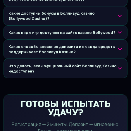
Какие доступны бонусы в Болливуд Казино
(Bollywood Casino)?
Какие виды игр доступны на сайте казино Bollywood?
Какие способы внесения депозита и вывода средств
поддерживает Болливуд Казино?
Что делать, если официальный сайт Болливуд Казино
недоступен?
ГОТОВЫ ИСПЫТАТЬ
УДАЧУ?
Регистрация — 2 минуты. Депозит — мгновенно.