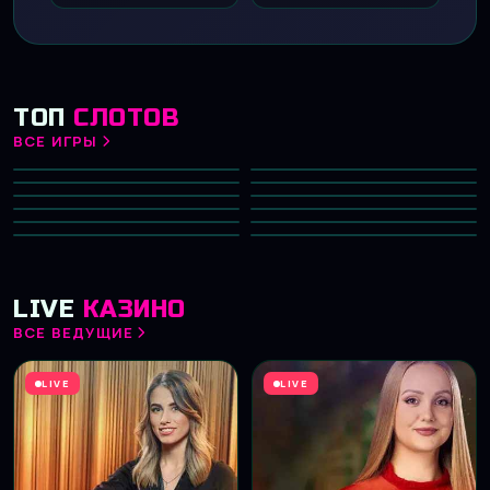
ТОП
СЛОТОВ
ВСЕ ИГРЫ
Gates of Olympus 1000
Big Bass Bonanza
HOT
Diamond of Jungle
Aztec Clusters
NEW
PRAGMATIC PLAY
PRAGMATIC PLAY
Divine Divas
Dreamshock
TOP
NETENT
PRAGMATIC PLAY
Hot Fruit
Phoenix Rising
NEW
PLAY’N GO
NETENT
Fruit Machine
Capymania Yellow
HOT
MICROGAMING
PLAY’N GO
Big Win x25
Fab Farm
MICROGAMING
PRAGMATIC PLAY
NETENT
PLAY’N GO
LIVE
КАЗИНО
ВСЕ ВЕДУЩИЕ
LIVE
LIVE