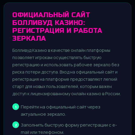
ОФИЦИАЛЬНЫЙ САЙТ
БОЛЛИВУД КАЗИНО:
РЕГИСТРАЦИЯ И РАБОТА
ЗЕРКАЛА
Болливуд Казино в качестве онлайн платформы
позволяет игрокам осуществлять быструю
регистрацию и использовать рабочее зеркало без
риска потери доступа. Вход на официальный сайт и
регистрация на платформе предоставляют легкий
старт для новых пользователей, которым важен
доступ к лицензированному онлайн казино в России.
Перейти на официальный сайт через
актуальное зеркало.
Заполнить быструю форму регистрации с e-
mail или телефоном.