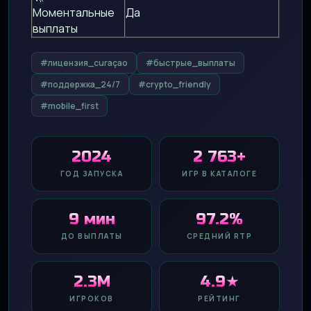
Моментальные
Да
выплаты
#лицензия_curaçao
#быстрые_выплаты
#поддержка_24/7
#crypto_friendly
#mobile_first
2024
2 763+
ГОД ЗАПУСКА
ИГР В КАТАЛОГЕ
9 мин
97.2%
ДО ВЫПЛАТЫ
СРЕДНИЙ RTP
2.3M
4.9★
ИГРОКОВ
РЕЙТИНГ