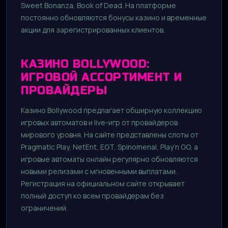
Sweet Bonanza, Book of Dead. На платформе
постоянно обновляются бонусы казино и временные
акции для зарегистрированных клиентов.
КАЗИНО BOLLYWOOD:
ИГРОВОЙ АССОРТИМЕНТ И
ПРОВАЙДЕРЫ
Казино Bollywood предлагает обширную коллекцию
игровых автоматов и live-игр от провайдеров
мирового уровня. На сайте представлены слоты от
Pragmatic Play, NetEnt, EGT, Spinomenal, Play’n GO, а
игровые автоматы онлайн регулярно обновляются
новыми релизами с мгновенными выплатами.
Регистрация на официальном сайте открывает
полный доступ ко всем провайдерам без
ограничений.