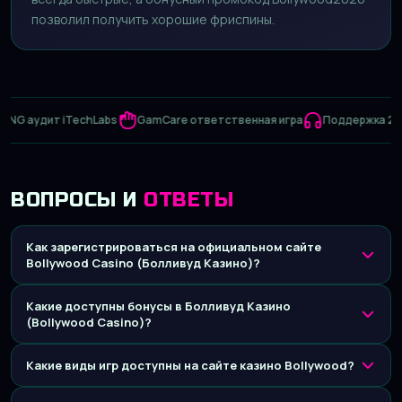
позволил получить хорошие фриспины.
аудит iTechLabs
GamCare ответственная игра
Поддержка 24/7
ВОПРОСЫ И
ОТВЕТЫ
Как зарегистрироваться на официальном сайте
Bollywood Casino (Болливуд Казино)?
Какие доступны бонусы в Болливуд Казино
(Bollywood Casino)?
Какие виды игр доступны на сайте казино Bollywood?