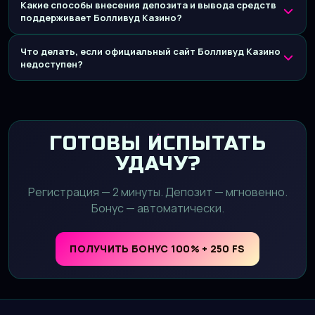
Какие способы внесения депозита и вывода средств
поддерживает Болливуд Казино?
Что делать, если официальный сайт Болливуд Казино
недоступен?
ГОТОВЫ ИСПЫТАТЬ
УДАЧУ?
Регистрация — 2 минуты. Депозит — мгновенно.
Бонус — автоматически.
ПОЛУЧИТЬ БОНУС 100% + 250 FS