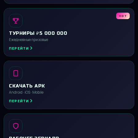
HOT
ТУРНИРЫ ₽5 000 000
Ежедневные призовые
ПЕРЕЙТИ
СКАЧАТЬ APK
Android · iOS · Mobile
ПЕРЕЙТИ