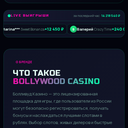
LIVE ВЫИГРЫШИ
за последний час ·
14 218 540 ₽
+12 450 ₽
+240 015 ₽
***
Валерий
·
Sweet Bonanza
·
Crazy Time
В
О БРЕНДЕ
ЧТО ТАКОЕ
BOLLYWOOD CASINO
Болливуд Казино — это лицензированная
площадка для игры, где пользователи из России
могут безопасно регистрироваться, получать
бонусы и наслаждаться лучшими слотами в
рублях. Выбор слотов, живых дилеров и быстрые