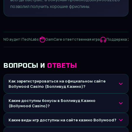
позволил получить хорошие фриспины.
аудит iTechLabs
GamCare ответственная игра
Поддержка 24/7
ВОПРОСЫ И
ОТВЕТЫ
Как зарегистрироваться на официальном сайте
Bollywood Casino (Болливуд Казино)?
Какие доступны бонусы в Болливуд Казино
(Bollywood Casino)?
Какие виды игр доступны на сайте казино Bollywood?