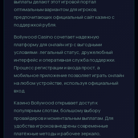
выплаты делают этот игровой портал
оптимальным вариантом для игроков,
предпочитающих официальный сайт казино с
поддержкой рубля.
Bollywood Casino сочетает надежную
платформу для онлайн игр с выгодными
условиями: легальный статус, дружелюбный
интерфейс и оперативная служба поддержки.
Процесс регистрации и входа прост, а
мобильное приложение позволяет играть онлайн
на любом устройстве, используя официальный
вход.
Казино Bollywood открывает доступ к
популярным слотам, большому выбору
провайдеров и моментальным выплатам. Для
удобства игроков внедрены современные
платёжные методы и рабочее зеркало,