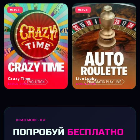
LIVE
LIVE
Crazy Time
Live Lobby
EVOLUTION
EVOLUTION
DEMO MODE · 0 ₽
ПОПРОБУЙ
БЕСПЛАТНО