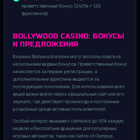
приветственный бонус (240% + 120
фриспинов).
BOLLYWOOD CASINO: БОНУСЫ
И ПРЕДЛОЖЕНИЯ
В казино Bollywood игроки могут воспользоваться
несколькими видами бонусов. Приветственный бонус
начисляется за первую регистрацию, а
дополнительные фриспины выдаются за
последующие пополнения. Для использования всех
акций важно войти через официальный сайт или его
зеркало, где действуют промокоды и постоянные
розыгрыши среди активных пользователей.
Особый интерес вызывают cashback до 10% каждую
неделю и бесплатные вращения для популярных
игровых автоматов, таких как Gates of Olympus,