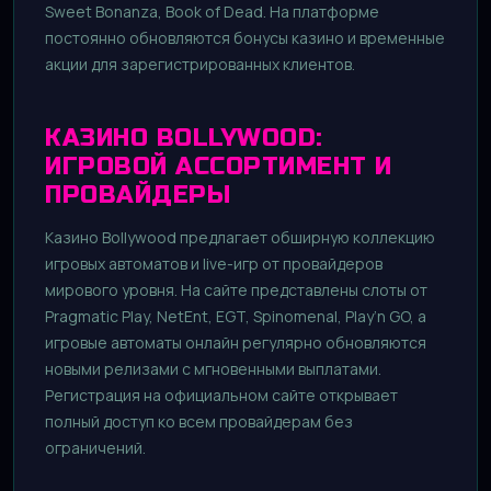
Sweet Bonanza, Book of Dead. На платформе
постоянно обновляются бонусы казино и временные
акции для зарегистрированных клиентов.
КАЗИНО BOLLYWOOD:
ИГРОВОЙ АССОРТИМЕНТ И
ПРОВАЙДЕРЫ
Казино Bollywood предлагает обширную коллекцию
игровых автоматов и live-игр от провайдеров
мирового уровня. На сайте представлены слоты от
Pragmatic Play, NetEnt, EGT, Spinomenal, Play’n GO, а
игровые автоматы онлайн регулярно обновляются
новыми релизами с мгновенными выплатами.
Регистрация на официальном сайте открывает
полный доступ ко всем провайдерам без
ограничений.