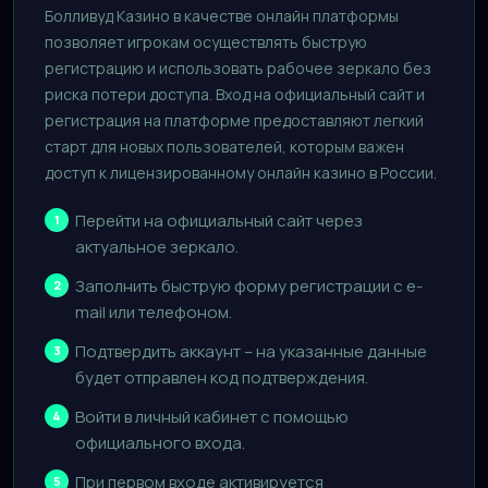
Болливуд Казино в качестве онлайн платформы
позволяет игрокам осуществлять быструю
регистрацию и использовать рабочее зеркало без
риска потери доступа. Вход на официальный сайт и
регистрация на платформе предоставляют легкий
старт для новых пользователей, которым важен
доступ к лицензированному онлайн казино в России.
Перейти на официальный сайт через
актуальное зеркало.
Заполнить быструю форму регистрации с e-
mail или телефоном.
Подтвердить аккаунт – на указанные данные
будет отправлен код подтверждения.
Войти в личный кабинет с помощью
официального входа.
При первом входе активируется