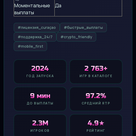
Моментальные
Да
выплаты
#лицензия_curaçao
#быстрые_выплаты
#поддержка_24/7
#crypto_friendly
#mobile_first
2024
2 763+
ГОД ЗАПУСКА
ИГР В КАТАЛОГЕ
9 мин
97.2%
ДО ВЫПЛАТЫ
СРЕДНИЙ RTP
2.3M
4.9★
ИГРОКОВ
РЕЙТИНГ