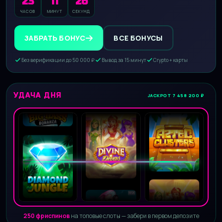
23
11
24
ЧАСОВ
МИНУТ
СЕКУНД
ЗАБРАТЬ БОНУС
ВСЕ БОНУСЫ
Без верификации до 50 000 ₽
Вывод за 15 минут
Crypto + карты
УДАЧА ДНЯ
JACKPOT 7 458 200 ₽
250 фриспинов
на топовые слоты — забери в первом депозите