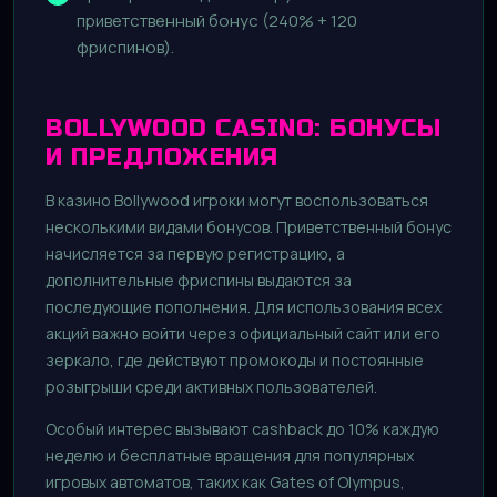
приветственный бонус (240% + 120
фриспинов).
BOLLYWOOD CASINO: БОНУСЫ
И ПРЕДЛОЖЕНИЯ
В казино Bollywood игроки могут воспользоваться
несколькими видами бонусов. Приветственный бонус
начисляется за первую регистрацию, а
дополнительные фриспины выдаются за
последующие пополнения. Для использования всех
акций важно войти через официальный сайт или его
зеркало, где действуют промокоды и постоянные
розыгрыши среди активных пользователей.
Особый интерес вызывают cashback до 10% каждую
неделю и бесплатные вращения для популярных
игровых автоматов, таких как Gates of Olympus,