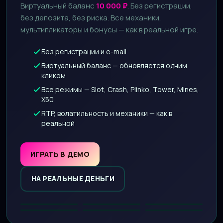
Виртуальный баланс
10 000 ₽
. Без регистрации,
без депозита, без риска. Все механики,
мультипликаторы и бонусы — как в реальной игре.
Без регистрации и e-mail
Виртуальный баланс — обновляется одним
кликом
Все режимы — Slot, Crash, Plinko, Tower, Mines,
X50
RTP, волатильность и механики — как в
реальной
ИГРАТЬ В ДЕМО
НА РЕАЛЬНЫЕ ДЕНЬГИ
DEMO
DEMO
DEMO
DEMO
DEMO
DEMO