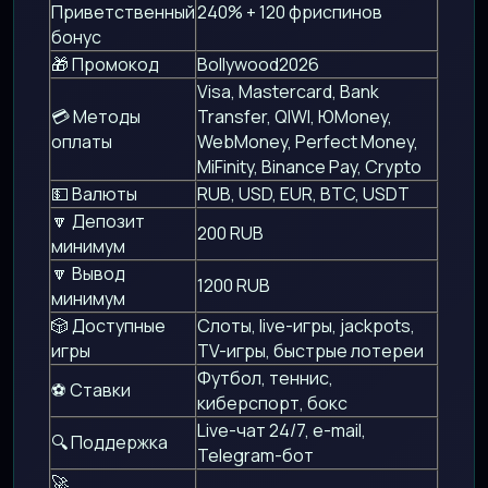
Приветственный
240% + 120 фриспинов
бонус
🎁 Промокод
Bollywood2026
Visa, Mastercard, Bank
💳 Методы
Transfer, QIWI, ЮMoney,
оплаты
WebMoney, Perfect Money,
MiFinity, Binance Pay, Crypto
💵 Валюты
RUB, USD, EUR, BTC, USDT
🔽 Депозит
200 RUB
минимум
🔽 Вывод
1200 RUB
минимум
🎲 Доступные
Слоты, live-игры, jackpots,
игры
TV-игры, быстрые лотереи
Футбол, теннис,
⚽ Ставки
киберспорт, бокс
Live-чат 24/7, e-mail,
🔍 Поддержка
Telegram-бот
🚀