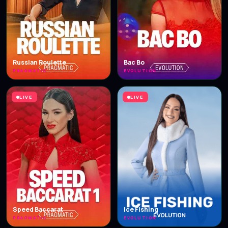
Russian Roulette
Bac Bo
PRAGMATIC
EVOLUTION
LIVE
LIVE
Speed Baccarat
Ice Fishing
PRAGMATIC
EVOLUTION