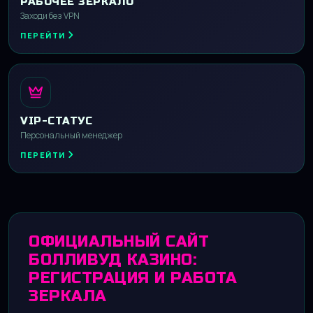
РАБОЧЕЕ ЗЕРКАЛО
Заходи без VPN
ПЕРЕЙТИ
VIP-СТАТУС
Персональный менеджер
ПЕРЕЙТИ
ОФИЦИАЛЬНЫЙ САЙТ
БОЛЛИВУД КАЗИНО:
РЕГИСТРАЦИЯ И РАБОТА
ЗЕРКАЛА