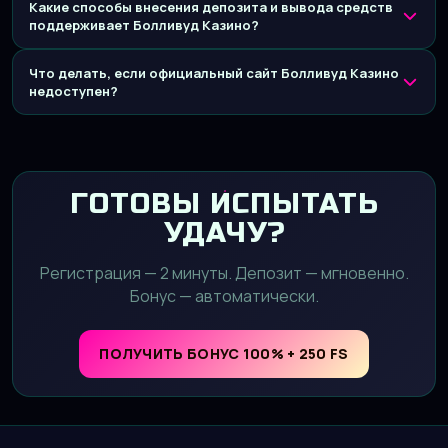
Какие способы внесения депозита и вывода средств
поддерживает Болливуд Казино?
Что делать, если официальный сайт Болливуд Казино
недоступен?
ГОТОВЫ ИСПЫТАТЬ
УДАЧУ?
Регистрация — 2 минуты. Депозит — мгновенно.
Бонус — автоматически.
ПОЛУЧИТЬ БОНУС 100% + 250 FS