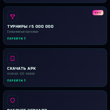
HOT
ТУРНИРЫ ₽5 000 000
Ежедневные призовые
ПЕРЕЙТИ
СКАЧАТЬ APK
Android · iOS · Mobile
ПЕРЕЙТИ