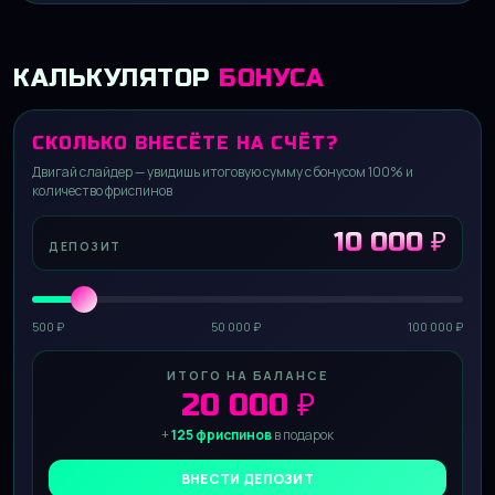
КАЛЬКУЛЯТОР
БОНУСА
СКОЛЬКО ВНЕСЁТЕ НА СЧЁТ?
Двигай слайдер — увидишь итоговую сумму с бонусом 100% и
LY
количество фриспинов
10 000 ₽
ДЕПОЗИТ
500 ₽
50 000 ₽
100 000 ₽
ИТОГО НА БАЛАНСЕ
20 000 ₽
+
125 фриспинов
в подарок
ВНЕСТИ ДЕПОЗИТ