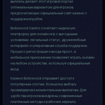
выплаты делают этот игровой портал
оптимальным вариантом для игроков,
предпочитающих официальный сайт казино с
поддержкой рубля.
Bollywood Casino сочетает надежную
платформу для онлайн игр с выгодными
условиями: легальный статус, дружелюбный
интерфейс и оперативная служба поддержки.
Процесс регистрации и входа прост, а
мобильное приложение позволяет играть онлайн
на любом устройстве, используя официальный
вход.
Казино Bollywood открывает доступ к
популярным слотам, большому выбору
провайдеров и моментальным выплатам. Для
удобства игроков внедрены современные
платёжные методы и рабочее зеркало,