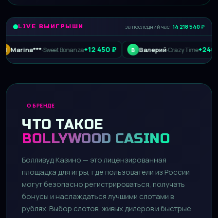
LIVE ВЫИГРЫШИ
за последний час ·
14 218 540 ₽
+12 450 ₽
+240 015 ₽
ina***
Валерий
·
Sweet Bonanza
·
Crazy Time
В
О БРЕНДЕ
ЧТО ТАКОЕ
BOLLYWOOD CASINO
Болливуд Казино — это лицензированная
площадка для игры, где пользователи из России
могут безопасно регистрироваться, получать
бонусы и наслаждаться лучшими слотами в
рублях. Выбор слотов, живых дилеров и быстрые