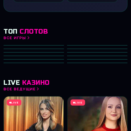
ТОП
СЛОТОВ
ВСЕ ИГРЫ
Gates of Olympus 1000
Big Bass Bonanza
HOT
Diamond of Jungle
Aztec Clusters
NEW
PRAGMATIC PLAY
PRAGMATIC PLAY
Divine Divas
Dreamshock
TOP
NETENT
PRAGMATIC PLAY
Hot Fruit
Phoenix Rising
NEW
PLAY’N GO
NETENT
Fruit Machine
Capymania Yellow
HOT
MICROGAMING
PLAY’N GO
Big Win x25
Fab Farm
MICROGAMING
PRAGMATIC PLAY
NETENT
PLAY’N GO
LIVE
КАЗИНО
ВСЕ ВЕДУЩИЕ
LIVE
LIVE