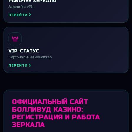
РАБОЧЕЕ ЗЕРКАЛО
Заходи без VPN
ПЕРЕЙТИ
VIP-СТАТУС
Персональный менеджер
ПЕРЕЙТИ
ОФИЦИАЛЬНЫЙ САЙТ
БОЛЛИВУД КАЗИНО:
РЕГИСТРАЦИЯ И РАБОТА
ЗЕРКАЛА