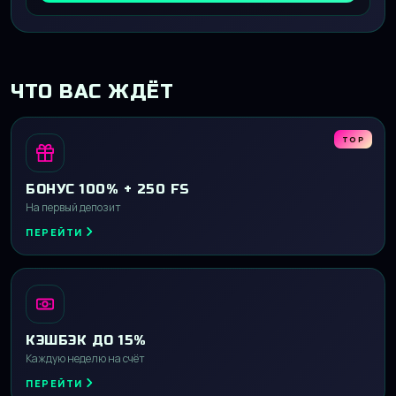
ЧТО ВАС ЖДЁТ
TOP
БОНУС 100% + 250 FS
На первый депозит
ПЕРЕЙТИ
КЭШБЭК ДО 15%
Каждую неделю на счёт
ПЕРЕЙТИ