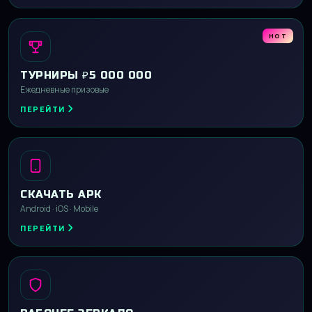
HOT
ТУРНИРЫ ₽5 000 000
Ежедневные призовые
ПЕРЕЙТИ
СКАЧАТЬ APK
Android · iOS · Mobile
ПЕРЕЙТИ