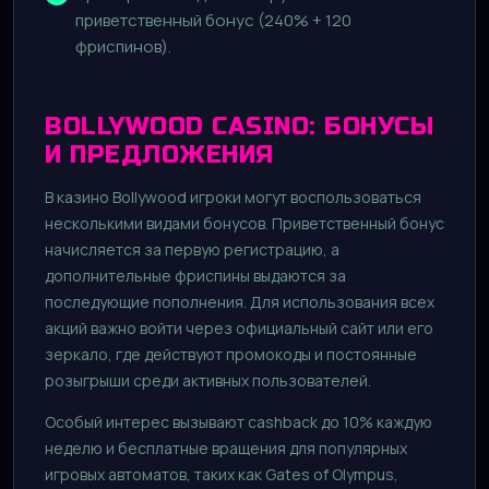
приветственный бонус (240% + 120
фриспинов).
BOLLYWOOD CASINO: БОНУСЫ
И ПРЕДЛОЖЕНИЯ
В казино Bollywood игроки могут воспользоваться
несколькими видами бонусов. Приветственный бонус
начисляется за первую регистрацию, а
дополнительные фриспины выдаются за
последующие пополнения. Для использования всех
акций важно войти через официальный сайт или его
зеркало, где действуют промокоды и постоянные
розыгрыши среди активных пользователей.
Особый интерес вызывают cashback до 10% каждую
неделю и бесплатные вращения для популярных
игровых автоматов, таких как Gates of Olympus,