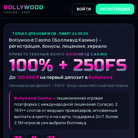
BOLLYWOOD
ВОЙТИ
РЕГИСТРАЦИЯ
CASINO · 2026
ТОЛЬКО ДЛЯ НОВИЧКОВ · ЛИМИТ 24:00:00
Bollywood Casino (Болливуд Казино) –
регистрация, бонусы, лицензия, зеркало
ПРИВЕТСТВЕННЫЙ БОНУС
БОЛЛИВУД CASINO
100% + 250FS
До
100 000 ₽
на первый депозит в
Bollywood
Минимальный депозит — 500 ₽ · Бонус начисляется автоматически
Bollywood Casino
— лицензионная игровая
платформа с международной лицензией Curaçao. 2
763++ слотов от ведущих провайдеров, мгновенные
выплаты в крипту и на карты, поддержка 24/7. Более
2.3M игроков уже выбрали Болливуд.