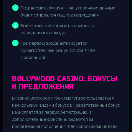
Подтвердить аккаунт – на указанные данные
будет отправлен код подтверждения.
Войти в личный кабинет с помощью
официального входа.
При первом входе активируется
приветственный бонус (240% + 120
фриспинов).
BOLLYWOOD CASINO: БОНУСЫ
И ПРЕДЛОЖЕНИЯ
В казино Bollywood игроки могут воспользоваться
несколькими видами бонусов. Приветственный бонус
начисляется за первую регистрацию, а
дополнительные фриспины выдаются за
последующие пополнения. Для использования всех