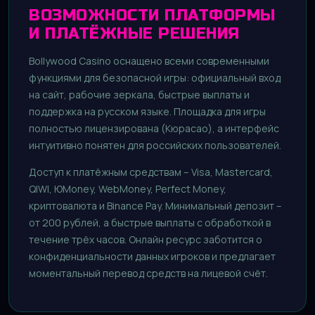
ВОЗМОЖНОСТИ ПЛАТФОРМЫ
И ПЛАТЁЖНЫЕ РЕШЕНИЯ
Bollywood Casino оснащено всеми современными
функциями для безопасной игры: официальный вход
на сайт, рабочие зеркала, быстрые выплаты и
поддержка на русском языке. Площадка для игры
полностью лицензирована (Кюрасао), а интерфейс
интуитивно понятен для российских пользователей.
Доступ к платёжным средствам – Visa, Mastercard,
QIWI, ЮMoney, WebMoney, Perfect Money,
криптовалюта и Binance Pay. Минимальный депозит –
от 200 рублей, а быстрые выплаты с обработкой в
течение трёх часов. Онлайн ресурс заботится о
конфиденциальности данных игроков и предлагает
моментальный перевод средств на лицевой счёт.