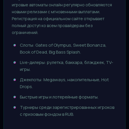
игровые автоматы онлайн регулярно обновляются
новыми релизами с мгновенными выплатами.
Регистрация на официальном сайте открывает
полный доступ ко всем провайдерам без
ограничений.
Слоты: Gates of Olympus, Sweet Bonanza,
Book of Dead, Big Bass Splash.
Live-дилеры: рулетка, баккара, блэкджек, TV-
игры.
Джекпоты: Megaways, накопительные, Hot
Drops.
Быстрые игры и лотерейные форматы.
Турниры среди зарегистрированных игроков
с призовым фондом в RUB.