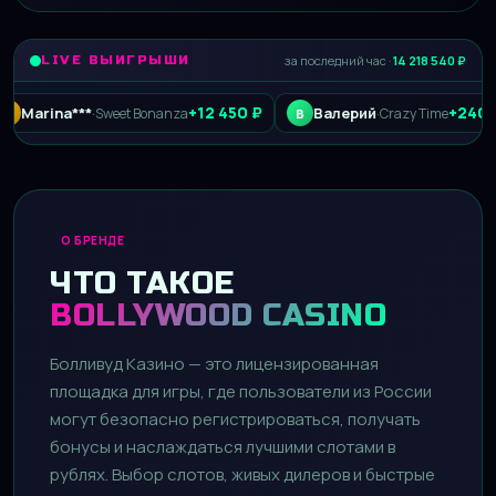
LIVE ВЫИГРЫШИ
за последний час ·
14 218 540 ₽
+12 450 ₽
+240 015 ₽
na***
Валерий
·
Sweet Bonanza
·
Crazy Time
В
О БРЕНДЕ
ЧТО ТАКОЕ
BOLLYWOOD CASINO
Болливуд Казино — это лицензированная
площадка для игры, где пользователи из России
могут безопасно регистрироваться, получать
бонусы и наслаждаться лучшими слотами в
рублях. Выбор слотов, живых дилеров и быстрые