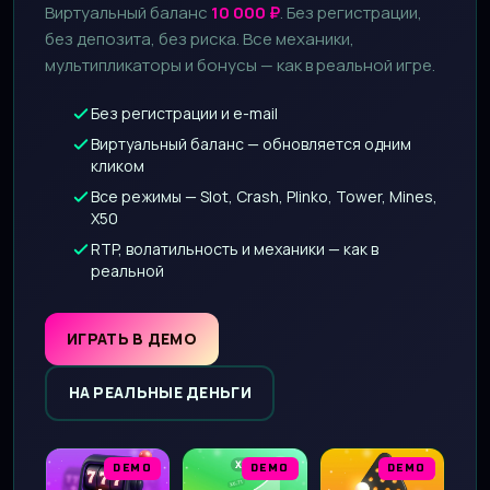
Виртуальный баланс
10 000 ₽
. Без регистрации,
без депозита, без риска. Все механики,
мультипликаторы и бонусы — как в реальной игре.
Без регистрации и e-mail
Виртуальный баланс — обновляется одним
кликом
Все режимы — Slot, Crash, Plinko, Tower, Mines,
X50
RTP, волатильность и механики — как в
реальной
ИГРАТЬ В ДЕМО
НА РЕАЛЬНЫЕ ДЕНЬГИ
DEMO
DEMO
DEMO