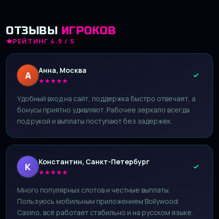
ОТЗЫВЫ
ИГРОКОВ
РЕЙТИНГ 4.9 / 5
Анна, Москва
А
★
★
★
★
★
Удобный вход на сайт, поддержка быстро отвечает, а
бонусы приятно удивляют. Рабочее зеркало всегда
под рукой и выплаты поступают без задержек.
Константин, Санкт-Петербург
К
★
★
★
★
★
Много популярных слотов и честные выплаты.
Пользуюсь мобильным приложением Bollywood
Casino, всё работает стабильно и на русском языке.