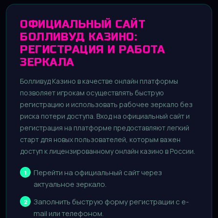
ОФИЦИАЛЬНЫЙ САЙТ
БОЛЛИВУД КАЗИНО:
РЕГИСТРАЦИЯ И РАБОТА
ЗЕРКАЛА
Болливуд Казино в качестве онлайн платформы
позволяет игрокам осуществлять быструю
регистрацию и использовать рабочее зеркало без
риска потери доступа. Вход на официальный сайт и
регистрация на платформе предоставляют легкий
старт для новых пользователей, которым важен
доступ к лицензированному онлайн казино в России.
Перейти на официальный сайт через
актуальное зеркало.
Заполнить быструю форму регистрации с e-
mail или телефоном.