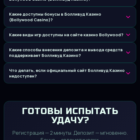
Какие доступны бонусы в Болливуд Казино
(Bollywood Casino)?
Какие виды игр доступны на сайте казино Bollywood?
Какие способы внесения депозита и вывода средств
поддерживает Болливуд Казино?
Что делать, если официальный сайт Болливуд Казино
недоступен?
ГОТОВЫ ИСПЫТАТЬ
УДАЧУ?
Регистрация — 2 минуты. Депозит — мгновенно.