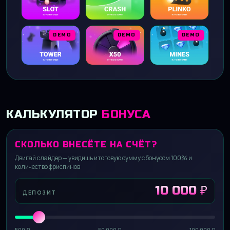
DEMO
DEMO
DEMO
КАЛЬКУЛЯТОР
БОНУСА
LY
СКОЛЬКО ВНЕСЁТЕ НА СЧЁТ?
Двигай слайдер — увидишь итоговую сумму с бонусом 100% и
количество фриспинов
10 000 ₽
ДЕПОЗИТ
500 ₽
50 000 ₽
100 000 ₽