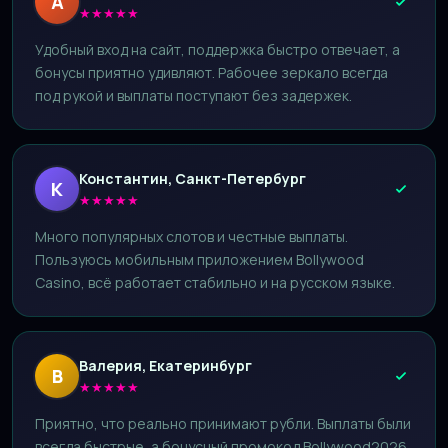
А
★
★
★
★
★
Удобный вход на сайт, поддержка быстро отвечает, а
бонусы приятно удивляют. Рабочее зеркало всегда
под рукой и выплаты поступают без задержек.
Константин, Санкт-Петербург
К
★
★
★
★
★
Много популярных слотов и честные выплаты.
Пользуюсь мобильным приложением Bollywood
Casino, всё работает стабильно и на русском языке.
Валерия, Екатеринбург
В
★
★
★
★
★
Приятно, что реально принимают рубли. Выплаты были
всегда быстрые, а бонусный промокод Bollywood2026