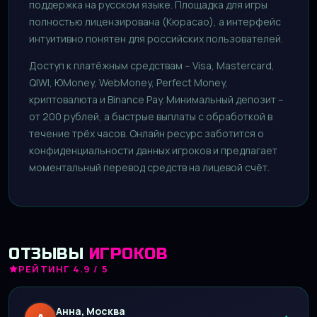
поддержка на русском языке. Площадка для игры
полностью лицензирована (Кюрасао), а интерфейс
интуитивно понятен для российских пользователей.
Доступ к платёжным средствам – Visa, Mastercard,
QIWI, ЮMoney, WebMoney, Perfect Money,
криптовалюта и Binance Pay. Минимальный депозит –
от 200 рублей, а быстрые выплаты с обработкой в
течение трёх часов. Онлайн ресурс заботится о
конфиденциальности данных игроков и предлагает
моментальный перевод средств на лицевой счёт.
ОТЗЫВЫ
ИГРОКОВ
РЕЙТИНГ 4.9 / 5
Анна, Москва