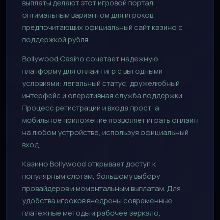
выплаты делают этот игровой портал
оптимальным вариантом для игроков,
предпочитающих официальный сайт казино с
поддержкой рубля.
Bollywood Casino сочетает надежную
платформу для онлайн игр с выгодными
условиями: легальный статус, дружелюбный
интерфейс и оперативная служба поддержки.
Процесс регистрации и входа прост, а
мобильное приложение позволяет играть онлайн
на любом устройстве, используя официальный
вход.
Казино Bollywood открывает доступ к
популярным слотам, большому выбору
провайдеров и моментальным выплатам. Для
удобства игроков внедрены современные
платёжные методы и рабочее зеркало,