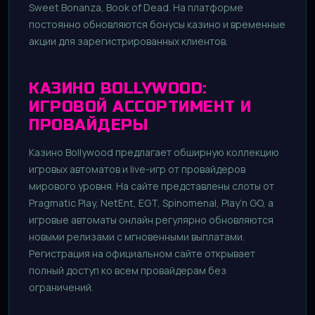
Sweet Bonanza, Book of Dead. На платформе
постоянно обновляются бонусы казино и временные
акции для зарегистрированных клиентов.
КАЗИНО BOLLYWOOD:
ИГРОВОЙ АССОРТИМЕНТ И
ПРОВАЙДЕРЫ
Казино Bollywood предлагает обширную коллекцию
игровых автоматов и live-игр от провайдеров
мирового уровня. На сайте представлены слоты от
Pragmatic Play, NetEnt, EGT, Spinomenal, Play’n GO, а
игровые автоматы онлайн регулярно обновляются
новыми релизами с мгновенными выплатами.
Регистрация на официальном сайте открывает
полный доступ ко всем провайдерам без
ограничений.