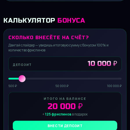
КАЛЬКУЛЯТОР
БОНУСА
СКОЛЬКО ВНЕСЁТЕ НА СЧЁТ?
Двигай слайдер — увидишь итоговую сумму с бонусом 100% и
LY
количество фриспинов
10 000 ₽
ДЕПОЗИТ
500 ₽
50 000 ₽
100 000 ₽
ИТОГО НА БАЛАНСЕ
20 000 ₽
+
125 фриспинов
в подарок
ВНЕСТИ ДЕПОЗИТ