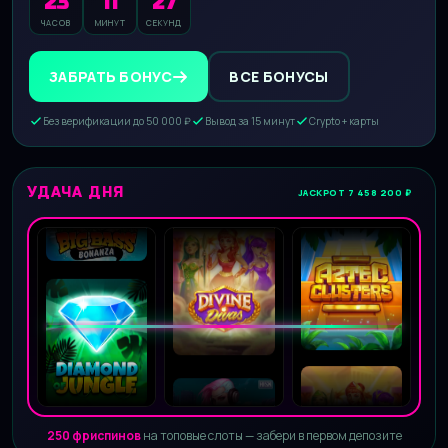
23
11
24
ЧАСОВ
МИНУТ
СЕКУНД
ЗАБРАТЬ БОНУС
ВСЕ БОНУСЫ
Без верификации до 50 000 ₽
Вывод за 15 минут
Crypto + карты
УДАЧА ДНЯ
JACKPOT 7 458 200 ₽
250 фриспинов
на топовые слоты — забери в первом депозите