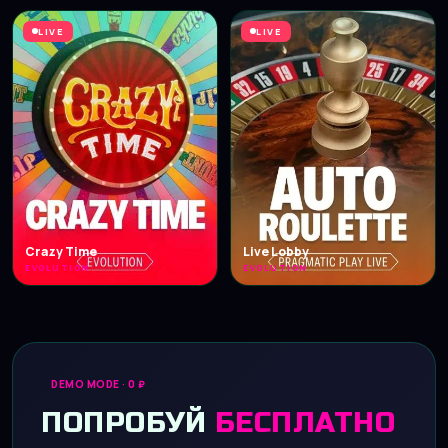
LIVE
LIVE
Crazy Time
Live Lobby
EVOLUTION
EVOLUTION
DEMO MODE · 0 ₽
ПОПРОБУЙ
БЕСПЛАТНО