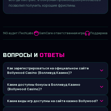
позволил получить хорошие фриспины.
 аудит iTechLabs
GamCare ответственная игра
Поддержка 24/7
ВОПРОСЫ И
ОТВЕТЫ
Как зарегистрироваться на официальном сайте
Bollywood Casino (Болливуд Казино)?
Какие доступны бонусы в Болливуд Казино
(Bollywood Casino)?
Какие виды игр доступны на сайте казино Bollywood?