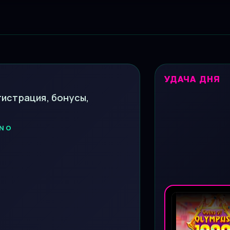
УДАЧА ДНЯ
гистрация, бонусы,
INO