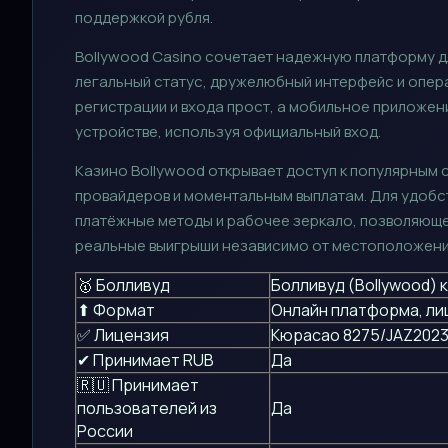
поддержкой рубля.
Bollywood Casino сочетает надежную платформу дл
легальный статус, дружелюбный интерфейс и опер
регистрации и входа прост, а мобильное приложен
устройстве, используя официальный вход.
Казино Bollywood открывает доступ к популярным
провайдеров и моментальным выплатам. Для удобс
платёжные методы и рабочее зеркало, позволяюще
реальные выигрыши независимо от местоположени
🥇 Болливуд
Болливуд (Bollywood) 
⬆ Формат
Онлайн платформа, ли
✅ Лицензия
Кюрасао 8275/JAZ202
✔ Принимает RUB
Да
🇷🇺 Принимает
пользователей из
Да
России