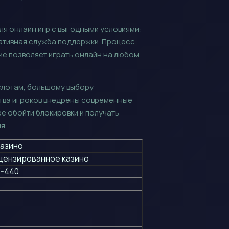
я онлайн игр с выгодными условиями:
ативная служба поддержки. Процесс
ие позволяет играть онлайн на любом
 слотам, большому выбору
тва игроков внедрены современные
е обойти блокировки и получать
я.
казино
цензированное казино
3-440