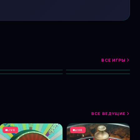
ВСЕ ИГРЫ
Divine Divas
Dreamshock
TOP
Big Win x25
Fab Farm
PLAY’N GO
NETENT
NETENT
PLAY’N GO
ВСЕ ВЕДУЩИЕ
LIVE
LIVE