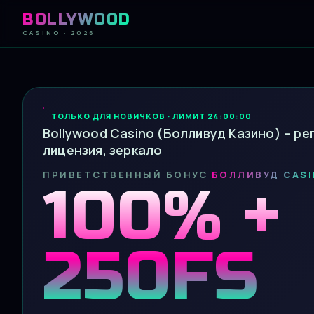
BOLLYWOOD
CASINO · 2026
ТОЛЬКО ДЛЯ НОВИЧКОВ · ЛИМИТ 24:00:00
Bollywood Casino (Болливуд Казино) – ре
лицензия, зеркало
ПРИВЕТСТВЕННЫЙ БОНУС
БОЛЛИВУД CAS
100% +
250FS