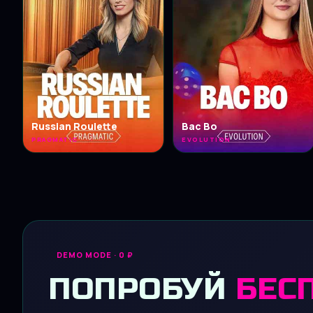
Russian Roulette
Bac Bo
PRAGMATIC
EVOLUTION
DEMO MODE · 0 ₽
ПОПРОБУЙ
БЕС