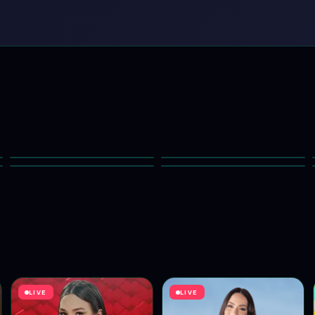
Diamond of Jungle
Aztec Clusters
NEW
Fruit Machine
Capymania Yellow
HOT
NETENT
PRAGMATIC PLAY
MICROGAMING
PRAGMATIC PLAY
LIVE
LIVE