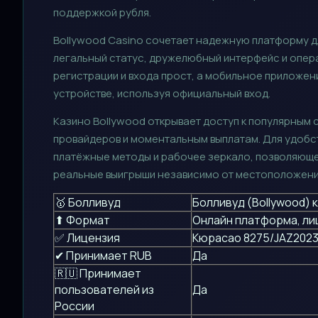
поддержкой рубля.
Bollywood Casino сочетает надежную платформу дл
легальный статус, дружелюбный интерфейс и опер
регистрации и входа прост, а мобильное приложен
устройстве, используя официальный вход.
Казино Bollywood открывает доступ к популярным
провайдеров и моментальным выплатам. Для удобс
платёжные методы и рабочее зеркало, позволяюще
реальные выигрыши независимо от местоположени
🥇 Болливуд
Болливуд (Bollywood) 
⬆ Формат
Онлайн платформа, ли
✅ Лицензия
Кюрасао 8275/JAZ202
✔ Принимает RUB
Да
🇷🇺 Принимает
пользователей из
Да
России