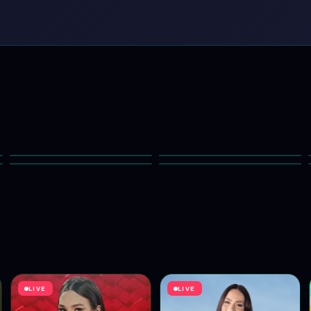
Diamond of Jungle
Aztec Clusters
NEW
Fruit Machine
Capymania Yellow
HOT
NETENT
PRAGMATIC PLAY
MICROGAMING
PRAGMATIC PLAY
LIVE
LIVE