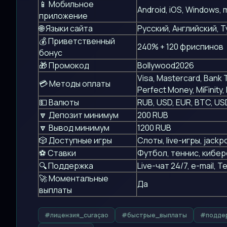
📱 Мобильное
Android, iOS, Windows,
приложение
🌐 Языки сайта
Русский, Английский, 
L
💰 Приветственный
240% + 120 фриспинов
бонус
🎁 Промокод
Bollywood2026
Visa, Mastercard, Bank
💳 Методы оплаты
Perfect Money, MiFinity,
💵 Валюты
RUB, USD, EUR, BTC, U
🔽 Депозит минимум
200 RUB
🔽 Вывод минимум
1200 RUB
🎲 Доступные игры
Слоты, live-игры, jack
⚽ Ставки
Футбол, теннис, кибер
🔍 Поддержка
Live-чат 24/7, e-mail, 
🚀 Моментальные
Да
выплаты
#лицензия_curaçao
#быстрые_выплаты
#подде