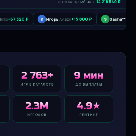
за последний час ·
14 218 540 ₽
320 ₽
+15 800 ₽
+42 000
Игорь
Sasha**
И
·
Aviator
S
·
Mines
2 763+
9 мин
ИГР В КАТАЛОГЕ
ДО ВЫПЛАТЫ
2.3M
4.9★
ИГРОКОВ
РЕЙТИНГ