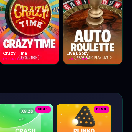
Crazy Time
Live Lobby
EVOLUTION
EVOLUTION
DEMO
DEMO