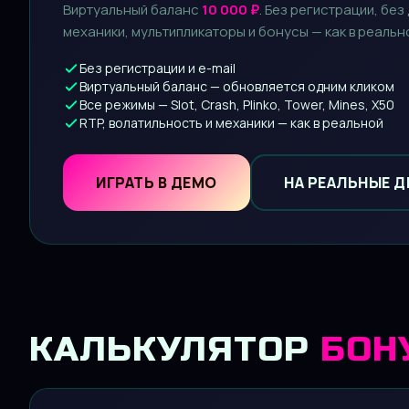
Виртуальный баланс
10 000 ₽
. Без регистрации, без
механики, мультипликаторы и бонусы — как в реально
Без регистрации и e-mail
Виртуальный баланс — обновляется одним кликом
Все режимы — Slot, Crash, Plinko, Tower, Mines, X50
RTP, волатильность и механики — как в реальной
ИГРАТЬ В ДЕМО
НА РЕАЛЬНЫЕ Д
КАЛЬКУЛЯТОР
БОН