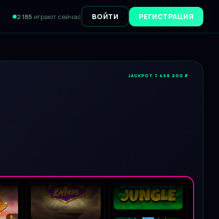
ВОЙТИ
РЕГИСТРАЦИЯ
2 185
играют сейчас
JACKPOT 7 458 200 ₽