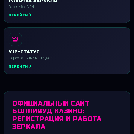
РАБОЧЕЕ ЗЕРКАЛО
Заходи без VPN
ПЕРЕЙТИ
VIP-СТАТУС
Персональный менеджер
ПЕРЕЙТИ
ОФИЦИАЛЬНЫЙ САЙТ
БОЛЛИВУД КАЗИНО:
РЕГИСТРАЦИЯ И РАБОТА
ЗЕРКАЛА