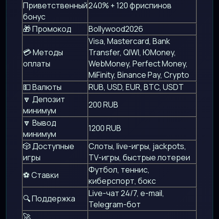
Приветственный
240% + 120 фриспинов
бонус
🎁 Промокод
Bollywood2026
Visa, Mastercard, Bank
💳 Методы
Transfer, QIWI, ЮMoney,
оплаты
WebMoney, Perfect Money,
MiFinity, Binance Pay, Crypto
💵 Валюты
RUB, USD, EUR, BTC, USDT
🔽 Депозит
200 RUB
минимум
🔽 Вывод
1200 RUB
минимум
🎲 Доступные
Слоты, live-игры, jackpots,
игры
TV-игры, быстрые лотереи
Футбол, теннис,
⚽ Ставки
киберспорт, бокс
Live-чат 24/7, e-mail,
🔍 Поддержка
Telegram-бот
🚀