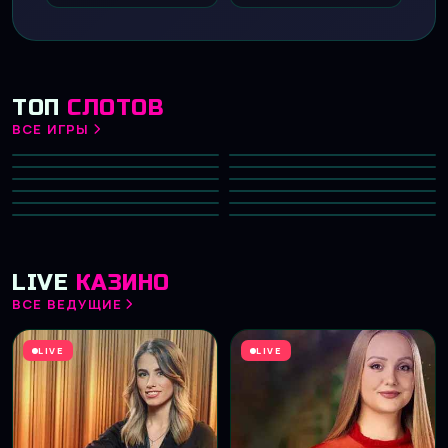
ТОП
СЛОТОВ
ВСЕ ИГРЫ
Gates of Olympus 1000
Big Bass Bonanza
HOT
Diamond of Jungle
Aztec Clusters
NEW
PRAGMATIC PLAY
PRAGMATIC PLAY
Divine Divas
Dreamshock
TOP
NETENT
PRAGMATIC PLAY
Hot Fruit
Phoenix Rising
NEW
PLAY’N GO
NETENT
Fruit Machine
Capymania Yellow
HOT
MICROGAMING
PLAY’N GO
Big Win x25
Fab Farm
MICROGAMING
PRAGMATIC PLAY
NETENT
PLAY’N GO
LIVE
КАЗИНО
ВСЕ ВЕДУЩИЕ
LIVE
LIVE