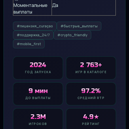
Моментальные
Да
выплаты
#лицензия_curaçao
#быстрые_выплаты
#поддержка_24/7
#crypto_friendly
#mobile_first
2024
2 763+
ГОД ЗАПУСКА
ИГР В КАТАЛОГЕ
9 мин
97.2%
ДО ВЫПЛАТЫ
СРЕДНИЙ RTP
2.3M
4.9★
ИГРОКОВ
РЕЙТИНГ