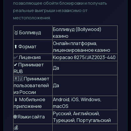
позволяющее обойти блокировки и получать
реальные выигрыши независимо от
местоположения.
Болливуд (Bollywood)
🥇 Болливуд
казино
Онлайн платформа,
⬆ Формат
лицензированное казино
✅ Лицензия
Кюрасао 8275/JAZ2023-440
✔ Принимает
Да
RUB
🇷🇺 Принимает
пользователей
Да
из России
📱 Мобильное
Android, iOS, Windows,
приложение
macOS
Русский, Английский,
🌐 Языки сайта
Турецкий, Португальский
💰