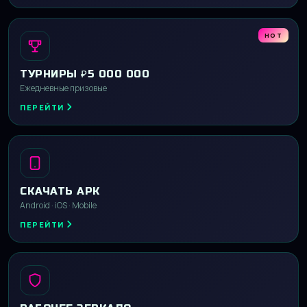
HOT
ТУРНИРЫ ₽5 000 000
Ежедневные призовые
ПЕРЕЙТИ
СКАЧАТЬ APK
Android · iOS · Mobile
ПЕРЕЙТИ