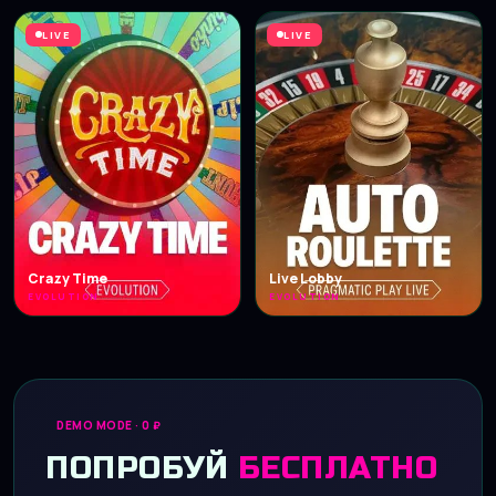
LIVE
LIVE
Crazy Time
Live Lobby
EVOLUTION
EVOLUTION
DEMO MODE · 0 ₽
ПОПРОБУЙ
БЕСПЛАТНО