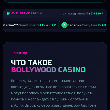
LIVE ВЫИГРЫШИ
за последний час ·
14 218 540 ₽
+12 450 ₽
+240 015 ₽
a***
Валерий
·
Sweet Bonanza
·
Crazy Time
В
О БРЕНДЕ
ЧТО ТАКОЕ
BOLLYWOOD CASINO
Болливуд Казино — это лицензированная
площадка для игры, где пользователи из России
могут безопасно регистрироваться, получать
бонусы и наслаждаться лучшими слотами в
рублях. Выбор слотов, живых дилеров и быстрые