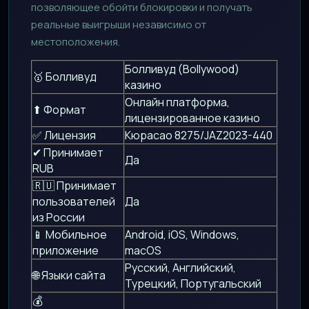
позволяющее обойти блокировки и получать
реальные выигрыши независимо от
местоположения.
Болливуд (Bollywood)
🥇 Болливуд
казино
Онлайн платформа,
⬆ Формат
лицензированное казино
✅ Лицензия
Кюрасао 8275/JAZ2023-440
✔ Принимает
Да
RUB
🇷🇺 Принимает
пользователей
Да
из России
📱 Мобильное
Android, iOS, Windows,
приложение
macOS
Русский, Английский,
🌐 Языки сайта
Турецкий, Португальский
💰