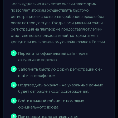
Болливуд Казино в качестве онлайн платформы
позволяет игрокам осуществлять быструю
регистрацию и использовать рабочее зеркало без
риска потери доступа. Вход на официальный сайт и
регистрация на платформе предоставляют легкий
старт для новых пользователей, которым важен
доступ к лицензированному онлайн казино в России.
Перейти на официальный сайт через
актуальное зеркало.
Заполнить быструю форму регистрации с e-
mail или телефоном.
Подтвердить аккаунт – на указанные данные
будет отправлен код подтверждения.
Войти в личный кабинет с помощью
официального входа.
При первом входе активируется