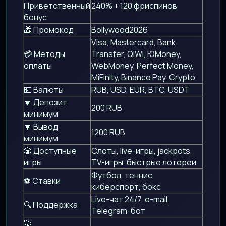
Приветственный
240% + 120 фриспинов
бонус
🎁 Промокод
Bollywood2026
Visa, Mastercard, Bank
💳 Методы
Transfer, QIWI, ЮMoney,
оплаты
WebMoney, Perfect Money,
MiFinity, Binance Pay, Crypto
💵 Валюты
RUB, USD, EUR, BTC, USDT
🔽 Депозит
200 RUB
минимум
🔽 Вывод
1200 RUB
минимум
🎲 Доступные
Слоты, live-игры, jackpots,
игры
TV-игры, быстрые лотереи
Футбол, теннис,
⚽ Ставки
киберспорт, бокс
Live-чат 24/7, e-mail,
🔍 Поддержка
Telegram-бот
🚀