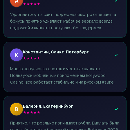
А
★
★
★
★
★
Удобный вход на сайт, поддержка быстро отвечает, а
бонусы приятно удивляют. Рабочее зеркало всегда
под рукой и выплаты поступают без задержек.
Константин, Санкт-Петербург
К
★
★
★
★
★
Много популярных слотов и честные выплаты.
Пользуюсь мобильным приложением Bollywood
Casino, всё работает стабильно и на русском языке.
Валерия, Екатеринбург
В
★
★
★
★
★
Приятно, что реально принимают рубли. Выплаты были
всегда быстрые, а бонусный промокод Bollywood2026