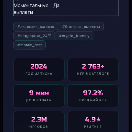
Моментальные
Да
выплаты
#лицензия_curaçao
#быстрые_выплаты
#поддержка_24/7
#crypto_friendly
#mobile_first
2024
2 763+
ГОД ЗАПУСКА
ИГР В КАТАЛОГЕ
9 мин
97.2%
ДО ВЫПЛАТЫ
СРЕДНИЙ RTP
2.3M
4.9★
ИГРОКОВ
РЕЙТИНГ