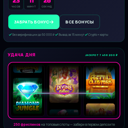
23
11
24
ЧАСОВ
МИНУТ
СЕКУНД
ЗАБРАТЬ БОНУС
ВСЕ БОНУСЫ
Без верификации до 50 000 ₽
Вывод за 15 минут
Crypto + карты
УДАЧА ДНЯ
JACKPOT 7 458 200 ₽
250 фриспинов
на топовые слоты — забери в первом депозите