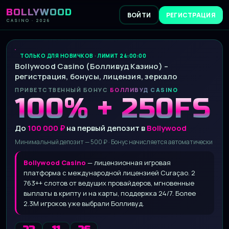
BOLLYWOOD
ВОЙТИ
РЕГИСТРАЦИЯ
CASINO · 2026
ТОЛЬКО ДЛЯ НОВИЧКОВ · ЛИМИТ 24:00:00
Bollywood Casino (Болливуд Казино) –
регистрация, бонусы, лицензия, зеркало
ПРИВЕТСТВЕННЫЙ БОНУС
БОЛЛИВУД CASINO
100% + 250FS
До
100 000 ₽
на первый депозит в
Bollywood
Минимальный депозит — 500 ₽ · Бонус начисляется автоматически
Bollywood Casino
— лицензионная игровая
платформа с международной лицензией Curaçao. 2
763++ слотов от ведущих провайдеров, мгновенные
выплаты в крипту и на карты, поддержка 24/7. Более
2.3M игроков уже выбрали Болливуд.