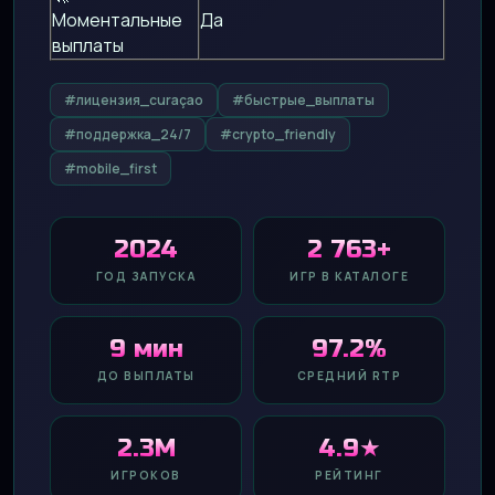
Моментальные
Да
выплаты
#лицензия_curaçao
#быстрые_выплаты
#поддержка_24/7
#crypto_friendly
#mobile_first
2024
2 763+
ГОД ЗАПУСКА
ИГР В КАТАЛОГЕ
9 мин
97.2%
ДО ВЫПЛАТЫ
СРЕДНИЙ RTP
2.3M
4.9★
ИГРОКОВ
РЕЙТИНГ