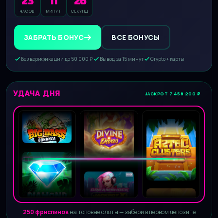
23
11
25
ЧАСОВ
МИНУТ
СЕКУНД
ЗАБРАТЬ БОНУС
ВСЕ БОНУСЫ
Без верификации до 50 000 ₽
Вывод за 15 минут
Crypto + карты
УДАЧА ДНЯ
JACKPOT 7 458 200 ₽
250 фриспинов
на топовые слоты — забери в первом депозите