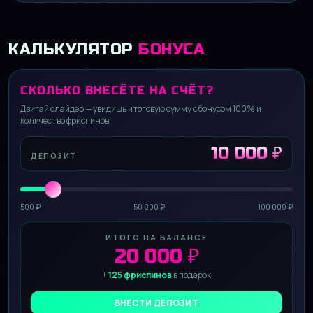
КАЛЬКУЛЯТОР
БОНУСА
СКОЛЬКО ВНЕСЁТЕ НА СЧЁТ?
Двигай слайдер — увидишь итоговую сумму с бонусом 100% и
LY
количество фриспинов
10 000 ₽
ДЕПОЗИТ
500 ₽
50 000 ₽
100 000 ₽
ИТОГО НА БАЛАНСЕ
20 000 ₽
+
125 фриспинов
в подарок
ВНЕСТИ ДЕПОЗИТ