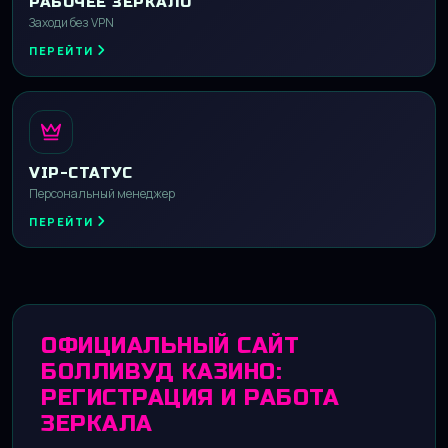
РАБОЧЕЕ ЗЕРКАЛО
Заходи без VPN
ПЕРЕЙТИ
VIP-СТАТУС
Персональный менеджер
ПЕРЕЙТИ
ОФИЦИАЛЬНЫЙ САЙТ
БОЛЛИВУД КАЗИНО:
РЕГИСТРАЦИЯ И РАБОТА
ЗЕРКАЛА