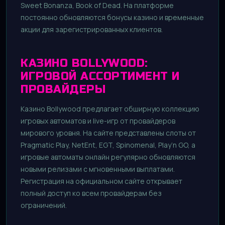
Sweet Bonanza, Book of Dead. На платформе
постоянно обновляются бонусы казино и временные
акции для зарегистрированных клиентов.
КАЗИНО BOLLYWOOD:
ИГРОВОЙ АССОРТИМЕНТ И
ПРОВАЙДЕРЫ
Казино Bollywood предлагает обширную коллекцию
игровых автоматов и live-игр от провайдеров
мирового уровня. На сайте представлены слоты от
Pragmatic Play, NetEnt, EGT, Spinomenal, Play’n GO, а
игровые автоматы онлайн регулярно обновляются
новыми релизами с мгновенными выплатами.
Регистрация на официальном сайте открывает
полный доступ ко всем провайдерам без
ограничений.