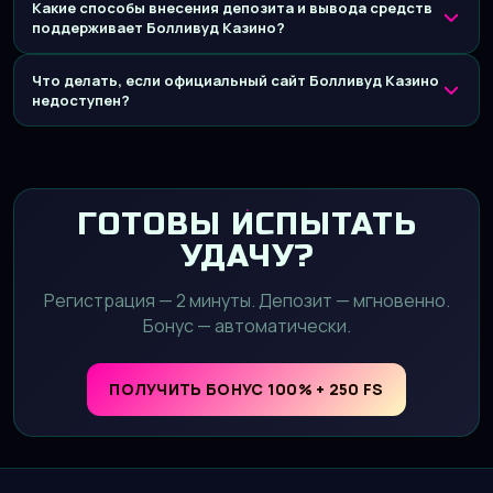
Какие способы внесения депозита и вывода средств
поддерживает Болливуд Казино?
Что делать, если официальный сайт Болливуд Казино
недоступен?
ГОТОВЫ ИСПЫТАТЬ
УДАЧУ?
Регистрация — 2 минуты. Депозит — мгновенно.
Бонус — автоматически.
ПОЛУЧИТЬ БОНУС 100% + 250 FS