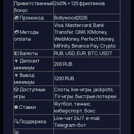
Приветственный
240% + 120 фриспинов
бонус
🎁 Промокод
Bollywood2026
Visa, Mastercard, Bank
💳 Методы
Transfer, QIWI, ЮMoney,
оплаты
WebMoney, Perfect Money,
MiFinity, Binance Pay, Crypto
💵 Валюты
RUB, USD, EUR, BTC, USDT
🔽 Депозит
200 RUB
минимум
🔽 Вывод
1200 RUB
минимум
🎲 Доступные
Слоты, live-игры, jackpots,
игры
TV-игры, быстрые лотереи
Футбол, теннис,
⚽ Ставки
киберспорт, бокс
Live-чат 24/7, e-mail,
🔍 Поддержка
Telegram-бот
🚀